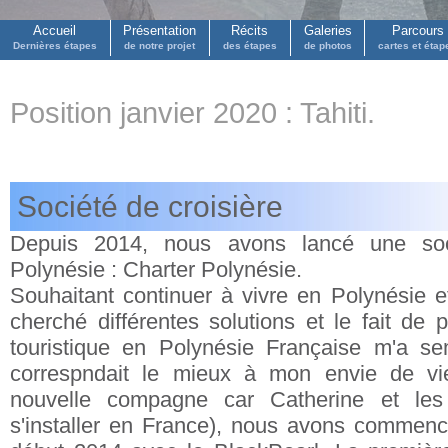
Accueil
Présentation
Récits
Galeries
Parcours
Dernières étapes
de notre projet
des étapes
de photos
cartes et étap
Position janvier 2020 : Tahiti.
Société de croisière
Depuis 2014, nous avons lancé une s
Polynésie
: Charter Polynésie.
Souhaitant continuer à vivre en Polynésie et
cherché différentes solutions et le fait de 
touristique en Polynésie Française m'a semb
correspndait le mieux à mon envie de vi
nouvelle compagne car Catherine et les 
s'installer en France), nous avons commencé 