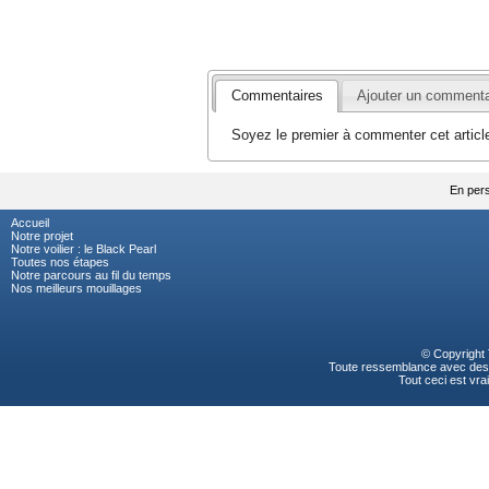
Commentaires
Ajouter un commenta
Soyez le premier à commenter cet articl
En pers
Accueil
Notre projet
Notre voilier : le Black Pearl
Toutes nos étapes
Notre parcours au fil du temps
Nos meilleurs mouillages
© Copyright
Toute ressemblance avec des p
Tout ceci est vrai