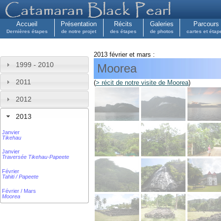
Accueil
Présentation
Récits
Galeries
Parcours
Dernières étapes
de notre projet
des étapes
de photos
cartes et étap
2013 février et mars :
1999 - 2010
Moorea
2011
(
> récit de notre visite de Moorea
)
2012
2013
Janvier
Tikehau
Janvier
Traversée Tikehau-Papeete
Février
Tahiti / Papeete
Février / Mars
Moorea