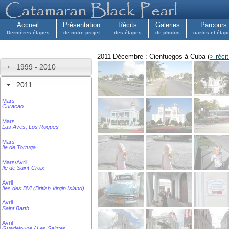
Accueil
Présentation
Récits
Galeries
Parcours
Dernières étapes
de notre projet
des étapes
de photos
cartes et étap
2011 Décembre : Cienfuegos à Cuba (
> réci
1999 - 2010
2011
Mars
Curacao
Mars
Las Aves, Los Roques
Mars
Ile de Tortuga
Mars/Avril
Ile de Saint-Croix
Avril
Iles des BVI (British Virgin Island)
Avril
Saint Barth
Avril
Guadeloupe / Les Saintes