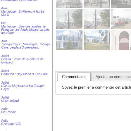
Avril
Martinique : St-Pierre, Arlet, Le
Marin
Mai
Martinique : Baie des anglais, le
François, les fonds blancs, la baie
du trésor
Juin
Tobago Cays : Martinique, Tobago
Cays pendant 3 semaines.
Juillet
Bequia : Visite de la côte et de
l'intérieur.
Juillet
Canouan : Bay Maho & The Pool
Commentaires
Ajouter un commenta
Juillet
L'île de Mayreau et les Tobago
Soyez le premier à commenter cet articl
Cays.
Juillet
Union Island
Août
l'île Ronde
Août
Grenade (1/2)