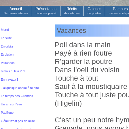
Accueil
Présentation
Récits
Galeries
Parcours
Dernières étapes
de notre projet
des étapes
de photos
cartes et étap
Vacances
Merci...
La suite...
Poil dans la main
En orbite
Payé à rien foutre
Evolution
R'garder la poutre
Vacances
Dans l'oeil du voisin
6 mois : Déjà ?!!?
Touche à tout
En travaux !
Sauf à la moustiquaire
J'ai quelque chose à te dire
Touche à tout juste p
Le temps des Grandes
(Higelin)
Un an sur l'eau
Pacifique
C'est un peu notre hy
Gémir n'est pas de mise
Grenade, nous avons bien