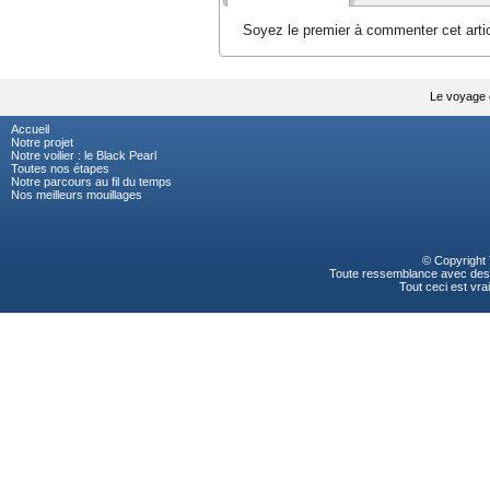
Soyez le premier à commenter cet artic
Le voyage e
Accueil
Notre projet
Notre voilier : le Black Pearl
Toutes nos étapes
Notre parcours au fil du temps
Nos meilleurs mouillages
© Copyright
Toute ressemblance avec des p
Tout ceci est vrai