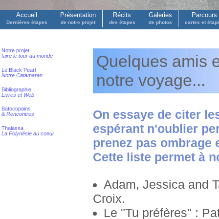
Accueil
Présentation
Récits
Galeries
Parcours
Dernières étapes
de notre projet
des étapes
de photos
cartes et étap
Notre projet
Quelques amis et 
faire le tour du monde
Le Black Pearl
notre voyage...
Notre Catamaran
Bibliographie
Livres et Web
Batocopains
On essaye de citer les
& Rencontres
espérant n'oublier per
Thalassa
La Polynésie au coeur
prenez pas ombrage et
Cette liste permet à n
Adam, Jessica and T
Croix.
Le "Tu préfères" : Pat