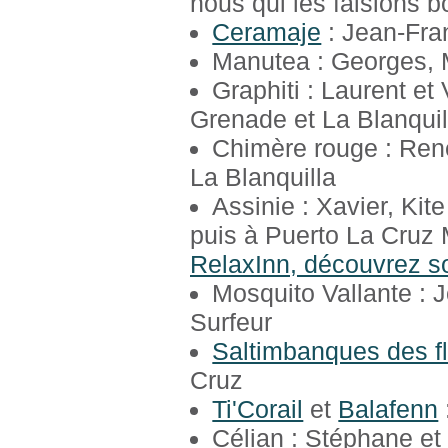
nous qui les faisions b
Ceramaje
: Jean-Fra
Manutea : Georges, M
Graphiti : Laurent et
Grenade et La Blanquil
Chimère rouge : René
La Blanquilla
Assinie : Xavier, Kit
puis à Puerto La Cruz 
RelaxInn, découvrez so
Mosquito Vallante : 
Surfeur
Saltimbanques des fl
Cruz
Ti'Corail
et
Balafenn
Célian : Stéphane et E