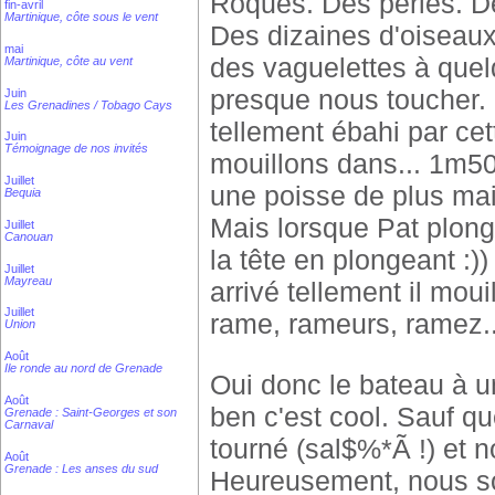
Roqués. Des perles. D
fin-avril
Martinique, côte sous le vent
Des dizaines d'oiseaux
mai
des vaguelettes à que
Martinique, côte au vent
presque nous toucher. 
Juin
Les Grenadines / Tobago Cays
tellement ébahi par cet
Juin
Témoignage de nos invités
mouillons dans... 1m50
Juillet
une poisse de plus mai
Bequia
Mais lorsque Pat plonge,
Juillet
Canouan
la tête en plongeant :))
Juillet
Mayreau
arrivé tellement il moui
Juillet
rame, rameurs, ramez... 
Union
Août
Ile ronde au nord de Grenade
Oui donc le bateau à un
Août
ben c'est cool. Sauf qu
Grenade : Saint-Georges et son
Carnaval
tourné (sal$%*Ã !) et n
Août
Grenade : Les anses du sud
Heureusement, nous so