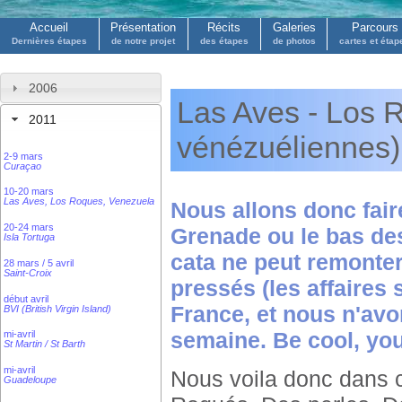
Accueil
Présentation
Récits
Galeries
Parcours
Dernières étapes
de notre projet
des étapes
de photos
cartes et étap
2006
Las Aves - Los 
2011
vénézuéliennes)
2-9 mars
Curaçao
10-20 mars
Las Aves, Los Roques, Venezuela
Nous allons donc faire
20-24 mars
Grenade ou le bas des
Isla Tortuga
cata ne peut remonte
28 mars / 5 avril
Saint-Croix
pressés (les affaires
début avril
France, et nous n'avo
BVI (British Virgin Island)
semaine. Be cool, you'
mi-avril
St Martin / St Barth
mi-avril
Nous voila donc dans c
Guadeloupe