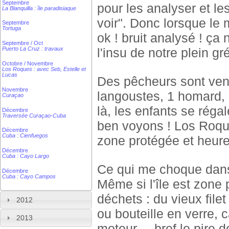
Septembre
pour les analyser et le
La Blanquilla : île paradisiaque
voir". Donc lorsque le 
Septembre
Tortuga
ok ! bruit analysé ! ça
Septembre / Oct
Puerto La Cruz : travaux
l'insu de notre plein gré
Octobre / Novembre
Los Roques : avec Seb, Estelle et
Lucas
Des pêcheurs sont ven
Novembre
langoustes, 1 homard, 1
Curaçao
là, les enfants se réga
Décembre
Traversée Curaçao-Cuba
ben voyons ! Los Roqué
Décembre
Cuba : Cienfuegos
zone protégée et heure
Décembre
Cuba : Cayo Largo
Ce qui me choque dans 
Décembre
Cuba : Cayo Campos
Même si l'île est zone
déchets : du vieux file
2012
ou bouteille en verre, c
2013
moteur.... bref le pire