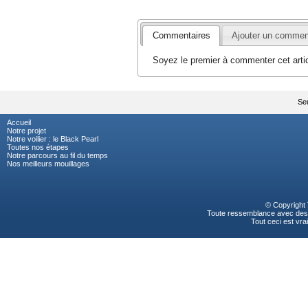
Commentaires
Ajouter un commen
Soyez le premier à commenter cet artic
Seu
Accueil
Notre projet
Notre voilier : le Black Pearl
Toutes nos étapes
Notre parcours au fil du temps
Nos meilleurs mouillages
© Copyright
Toute ressemblance avec des p
Tout ceci est vrai