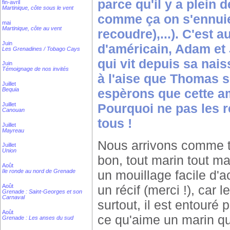
parce qu'il y a plein 
fin-avril
Martinique, côte sous le vent
comme ça on s'ennuie 
mai
Martinique, côte au vent
recoudre),...). C'est 
Juin
d'américain, Adam et J
Les Grenadines / Tobago Cays
qui vit depuis sa nais
Juin
Témoignage de nos invités
à l'aise que Thomas 
Juillet
Bequia
espèrons que cette a
Juillet
Pourquoi ne pas les r
Canouan
tous !
Juillet
Mayreau
Nous arrivons comme to
Juillet
Union
bon, tout marin tout mari
Août
un mouillage facile d'a
Ile ronde au nord de Grenade
un récif (merci !), car l
Août
Grenade : Saint-Georges et son
Carnaval
surtout, il est entouré 
Août
ce qu'aime un marin qu
Grenade : Les anses du sud