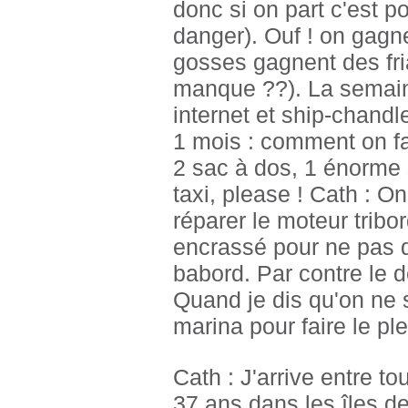
donc si on part c'est 
danger). Ouf ! on gagn
gosses gagnent des fria
manque ??). La semain
internet et ship-chandl
1 mois : comment on fa
2 sac à dos, 1 énorme s
taxi, please ! Cath : On
réparer le moteur tribo
encrassé pour ne pas di
babord. Par contre le de
Quand je dis qu'on ne s
marina pour faire le ple
Cath : J'arrive entre t
37 ans dans les îles d