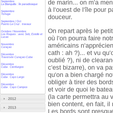
de marin... on m'a ment
Septembre
La Blanquilla : île paradisiaque
à l'ouest de l'île pour 
Septembre
Tortuga
douceur.
Septembre / Oct
Puerto La Cruz : travaux
On repart après le peti
Octobre / Novembre
Los Roques : avec Seb, Estelle et
où l'on pourra faire not
Lucas
américains n'apprécien
Novembre
Curaçao
cath : ah ?)... et vu qu
Décembre
Traversée Curaçao-Cuba
oublié ?), ni de clear
Décembre
c'est bizarre), on va pa
Cuba : Cienfuegos
qu'on a bien chargé not
Décembre
Cuba : Cayo Largo
obliger à tirer des bord
Décembre
Cuba : Cayo Campos
et voir de quoi le bat
(la carte permettra au v
2012
bien content, en fait, 
2013
Les bords sont presqu