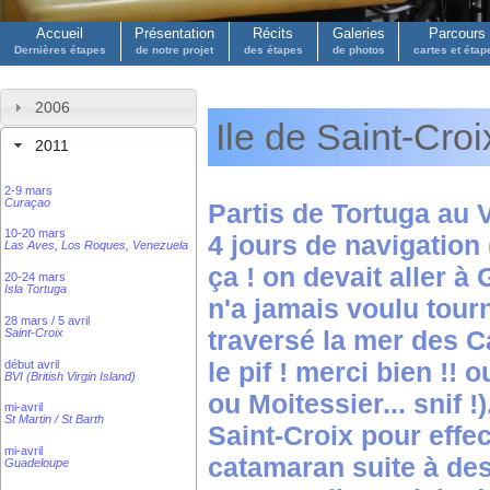
Accueil
Présentation
Récits
Galeries
Parcours
Dernières étapes
de notre projet
des étapes
de photos
cartes et étap
2006
Ile de Saint-Croi
2011
2-9 mars
Curaçao
Partis de Tortuga au 
10-20 mars
4 jours de navigation
Las Aves, Los Roques, Venezuela
ça ! on devait aller 
20-24 mars
Isla Tortuga
n'a jamais voulu tourn
28 mars / 5 avril
traversé la mer des C
Saint-Croix
le pif ! merci bien !
début avril
BVI (British Virgin Island)
ou Moitessier... snif
mi-avril
St Martin / St Barth
Saint-Croix pour effe
mi-avril
catamaran suite à des
Guadeloupe