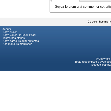
Soyez le premier à commenter cet artic
Ce qu'un homme ne d
Accueil
Notre projet
Notre voilier : le Black Pearl
Toutes nos étapes
Notre parcours au fil du temps
Nos meilleurs mouillages
© Copyright
Toute ressemblance avec des p
Tout ceci est vrai