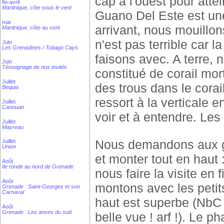
cap à l'ouest pour atte
fin-avril
Martinique, côte sous le vent
Guano Del Este est une
mai
arrivant, nous mouillons
Martinique, côte au vent
n'est pas terrible car 
Juin
Les Grenadines / Tobago Cays
faisons avec. A terre, 
Juin
Témoignage de nos invités
constitué de corail mort
Juillet
des trous dans le corai
Bequia
ressort à la verticale e
Juillet
Canouan
voir et à entendre. Le
Juillet
Mayreau
Nous demandons aux ga
Juillet
Union
et monter tout en haut :
Août
Ile ronde au nord de Grenade
nous faire la visite en 
Août
montons avec les petit
Grenade : Saint-Georges et son
Carnaval
haut est superbe (NbC 
Août
Grenade : Les anses du sud
belle vue ! arf !). Le p