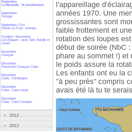
Septembre
l'appareillage d'éclair
La Blanquilla : île paradisiaque
années 1970. Une merv
Septembre
Tortuga
grossissantes sont mon
Septembre / Oct
faible frottement et une
Puerto La Cruz : travaux
rotation des loupes es
Octobre / Novembre
Los Roques : avec Seb, Estelle et
Lucas
début de soirée (NbC :
Novembre
phare au sommet !) et u
Curaçao
le poids assure la rot
Décembre
Traversée Curaçao-Cuba
Les enfants ont eu la c
Décembre
Cuba : Cienfuegos
"à peu près" compris c
Décembre
avais été là tu te serais
Cuba : Cayo Largo
Décembre
Cuba : Cayo Campos
2012
2013