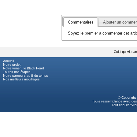
Commentaires
Ajouter un commen
Soyez le premier à commenter cet artic
Celui qui vit san
Accueil
Notre projet
Notre voilier : le Black Pearl
Toutes nos étapes
Notre parcours au fil du temps
Nos meilleurs mouillages
© Copyright
Toute ressemblance avec des p
Tout ceci est vrai