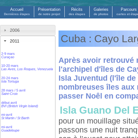
Accueil
Présentation
Récits
Galeries
Parcours
Dernières étapes
de notre projet
des étapes
de photos
cartes et étap
2006
Cuba : Cayo La
2011
2-9 mars
Curaçao
Après avoir retrouvé
10-20 mars
l'archipel d'îles de C
Las Aves, Los Roques, Venezuela
Isla Juventud (l'île d
20-24 mars
Isla Tortuga
nombreuses îles aux 
28 mars / 5 avril
passer Noêl en compa
Saint-Croix
début avril
BVI (British Virgin Island)
Isla Guano Del 
mi-avril
St Martin / St Barth
pour un mouillage situé
mi-avril
passons une nuit tranq
Guadeloupe