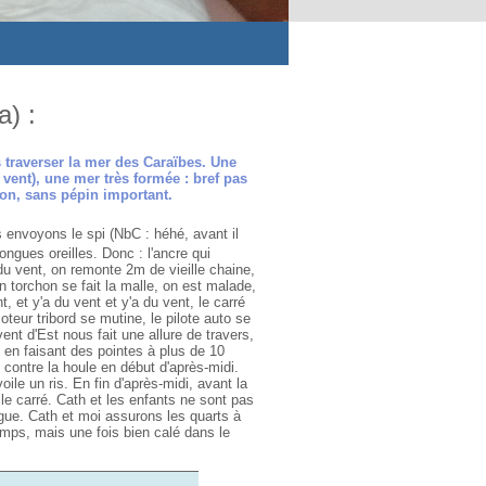
) :
 traverser la mer des Caraïbes. Une
 vent), une mer très formée : bref pas
on, sans pépin important.
envoyons le spi (NbC : héhé, avant il
ongues oreilles. Donc : l'ancre qui
 du vent, on remonte 2m de vieille chaine,
n torchon se fait la malle, on est malade,
t, et y'a du vent et y'a du vent, le carré
teur tribord se mutine, le pilote auto se
vent d'Est nous fait une allure de travers,
, en faisant des pointes à plus de 10
contre la houle en début d'après-midi.
ile un ris. En fin d'après-midi, avant la
 le carré. Cath et les enfants ne sont pas
ngue. Cath et moi assurons les quarts à
temps, mais une fois bien calé dans le