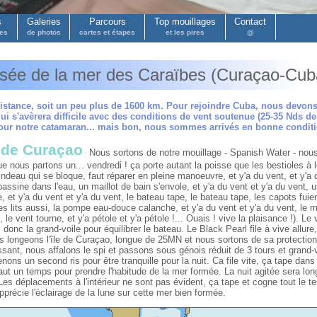
s
Galeries
Parcours
Top mouillages
Contact
pes
de photos
cartes et étapes
et les pires
@
sée de la mer des Caraïbes (Curaçao-Cuba
istance, soit un peu plus de 1600 km. Pour rejoindre Cuba, nous devons
ui s'avèrera difficile avec des conditions de vent soutenue (25-35 Nds de
pour notre catamaran... mais bon, nous sommes arrivés en bonne conditi
 de Curaçao
Nous sortons de notre mouillage - Spanish Water - nous 
ue nous partons un... vendredi ! ça porte autant la poisse que les bestioles à l
indeau qui se bloque, faut réparer en pleine manoeuvre, et y'a du vent, et y'a
assine dans l'eau, un maillot de bain s'envole, et y'a du vent et y'a du vent, u
e, et y'a du vent et y'a du vent, le bateau tape, le bateau tape, les capots fuien
es lits aussi, la pompe eau-douce calanche, et y'a du vent et y'a du vent, le mo
 le vent tourne, et y'a pétole et y'a pétole !... Ouais ! vive la plaisance !). Le 
donc la grand-voile pour équilibrer le bateau. Le Black Pearl file à vive allure
 longeons l'île de Curaçao, longue de 25MN et nous sortons de sa protection 
ssant, nous affalons le spi et passons sous génois réduit de 3 tours et grand-vo
enons un second ris pour être tranquille pour la nuit. Ca file vite, ça tape dans
 faut un temps pour prendre l'habitude de la mer formée. La nuit agitée sera lo
 Les déplacements à l'intérieur ne sont pas évident, ça tape et cogne tout le 
pprécie l'éclairage de la lune sur cette mer bien formée.