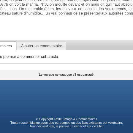
 A 7h on voit la marina, 7h30 on mouille devant et on nous dit qu'il faut absol
rée.... bon. On ressemble à rien, les cheveux en pagaille, les yeux cernés, le
u bateau saturé d'humidité... un vrai bonheur de se présenter aux autorités co
taires
Ajouter un commentaire
e premier à commenter cet article.
Le voyage ne vaut que s'il est partagé.
© Copyright Texte, Image &
Commentaires
Toute ressemblance avec des personnes ou des faits existants est volontaire.
Tout ceci est vrai, la preuve : c'est écrit sur ce site !