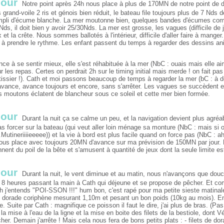
jour
Notre point après 24h nous place à plus de 170MN de notre point de d
 grand-voile 2 ris et génois bien réduit, le bateau file toujours plus de 7 Nds
empli d'écume blanche. La mer moutonne bien, quelques bandes d'écumes co
ds, il doit bien y avoir 25/30Nds. La mer est grosse, les vagues (difficile de 
x et la crête. Nous sommes ballotés à l'intérieur, difficile d'aller faire à mang
 prendre le rythme. Les enfant passent du temps à regarder des dessins an
 à se sentir mieux, elle s'est réhabituée à la mer (NbC : ouais mais elle aime
r les repas. Certes on perdrait 2h sur le timing initial mais merde ! on fait pa
issier !). Cath et moi passons beaucoup de temps à regarder la mer (bC : à déf
avance, avance toujours et encore, sans s'arrêter. Les vagues se succèdent 
s moutons éclatent de blancheur sous ce soleil et cette mer bien formée.
jour
Durant la nuit ça se calme un peu, et la navigation devient plus agréa
as forcer sur la bateau (qui veut aller loin ménage sa monture (NbC : mais si
..Mutineriiiieeeee)) et la vie à bord est plus facile quand on force pas (NbC :
nous place avec toujours 20MN d'avance sur ma prévision de 150MN par jour. L
nnent du poil de la bête et s'amusent à quantité de jeux dont la seule limite est
jour
Durant la nuit, le vent diminue et au matin, nous n'avançons que dou
 8 heures passant la main à Cath qui déjeune et se propose de pêcher. Et c
 j'entends "POI-SSON !!!" hum bon, c'est rapé pour ma petite sieste matinale
 dorade coriphène mesurant 1,10m et pesant un bon poids (10kg au mois). Enf
e. Suite par Cath : magnifique ce poisson il faut le dire, j'ai plus de bras. (Pa
la mise à l'eau de la ligne et la mise en boite des filets de la bestiole, dont V
her. Demain j'arrête ! Mais cela nous fera de bons petits plats : - filets de dor