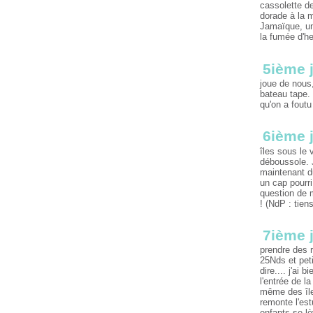
cassolette de
dorade à la m
Jamaïque, un
la fumée d'he
5ième 
joue de nous,
bateau tape. 
qu'on a foutu
6ième 
îles sous le 
déboussole. J
maintenant du
un cap pourri
question de m
! (NdP : tien
7ième 
prendre des r
25Nds et peti
dire.... j'ai
l'entrée de l
même des île
remonte l'es
enfants se lè