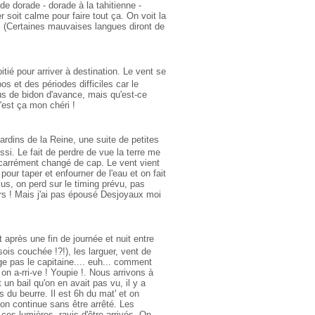
de dorade - dorade à la tahitienne -
r soit calme pour faire tout ça. On voit la
s (Certaines mauvaises langues diront de
ié pour arriver à destination. Le vent se
s et des périodes difficiles car le
lus de bidon d'avance, mais qu'est-ce
C'est ça mon chéri !
rdins de la Reine, une suite de petites
si. Le fait de perdre de vue la terre me
s carrément changé de cap. Le vent vient
our taper et enfourner de l'eau et on fait
us, on perd sur le timing prévu, pas
lors ! Mais j'ai pas épousé Desjoyaux moi
après une fin de journée et nuit entre
sois couchée !?!), les larguer, vent de
nge pas le capitaine.... euh... comment
n a-rri-ve ! Youpie !. Nous arrivons à
 un bail qu'on en avait pas vu, il y a
du beurre. Il est 6h du mat' et on
on continue sans être arrêté. Les
es lumières, ravis d'être arrivés. On