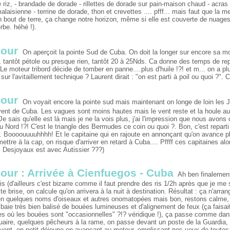
 riz, - brandade de dorade - rillettes de dorade sur pain-maison chaud - acras 
alaisienne - terrine de dorade, thon et crevettes .... pfff... mais faut que la me
 bout de terre, ça change notre horizon, même si elle est couverte de nuage
rbe. héhé !).
jour
On aperçoit la pointe Sud de Cuba. On doit la longer sur encore sa moit
 tantôt pétole ou presque rien, tantôt 20 à 25Nds. Ca donne des temps de repo
Le moteur tribord décide de tomber en panne....plus d'huile !?! et m... on a p
 sur l'avitaillement technique ? Laurent dirait : "on est parti à poil ou quoi ?". 
jour
On voyait encore la pointe sud mais maintenant on longe de loin les Ja
vent de Cuba. Les vagues sont moins hautes mais le vent reste et la houle aus
e sais qu'elle est là mais je ne la vois plus, j'ai l'impression que nous avon
 Nord !?! C'est le triangle des Bermudes ce coin ou quoi ?. Bon, c'est reparti p
. Boooouuuuhhhh! Et le capitaine qui en rajoute en annonçant qu'on avance pl
ettre à la cap, on risque d'arriver en retard à Cuba.... Pffff ces capitaines a
s Desjoyaux est avec Autissier ???)
jour : Arrivée à Cienfuegos - Cuba
Ah ben finalement 
is (d'ailleurs c'est bizarre comme il faut prendre des ris 1/2h après que je me 
te brise, on calcule qu'on arrivera à la nuit à destination. Résultat : ça n'arra
 bien quelques noms d'oiseaux et autres onomatopées mais bon, restons calme, o
a baie très bien balisé de bouées lumineuses et d'alignement de feux (ça faisait
s où les bouées sont "occasionnelles" ?!? véridique !), ça passe comme dans 
tuaire, quelques pêcheurs à la rame, on passe devant un poste de la Guardia, 
vent, on petit-déjeune en avançant au moteur, emplissant nos yeux de toutes c