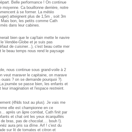
épart. Belle performance ! On continue
 de moyenne. Ca bouillonne derrière, notre
mmencent à se former. La météo
juger) atteignent plus de 1,5m , soit 3m
er. Mais bon, les petits comme Cath
imés dans leur cabines.
rait bien que le cap'tain mette le navire
s le Vendée-Globe et je suis pas
aut de cuisiner...), c'est beau cette mer
et le beau temps nous rend le paysage
ble, nous continue sous grand-voile à 2
 on veut maraver le capitaine, on marave
 ah ouais ? on se demande pourquoi ?).
a journée se passe bien, les enfants et
 leur imagination et l'espace restreint.
cement (4Nds tout au plus). Je vais me
omme elle est championne en ce
... après un âpre combat, Cath finit par
ants et chat ont les yeux écarquillés
s de bras, pas de chocolat.... bouh !).
énéz aura pris sa dîme. Arf ! c'est du
ade sur lit de tomates et citron et