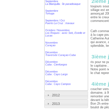
2ième 
Septembre
La Blanquilla : île paradisiaque
toujours sous
sillage est 
Septembre
annonçait 20N
Tortuga
entre le creu
Septembre / Oct
commencent à
Puerto La Cruz : travaux
Octobre / Novembre
Cath commence
Los Roques : avec Seb, Estelle et
à la cape pou
Lucas
Catherine Aut
qui avance, 
Novembre
Curaçao
splendide, le
Décembre
Traversée Curaçao-Cuba
3ième 
ris pour ne p
Décembre
Cuba : Cienfuegos
le capitaine.
Notre point 
Décembre
le chat repre
Cuba : Cayo Largo
Décembre
4ième 
Cuba : Cayo Campos
coucher vers
domaine, à 9h
2012
remonter une
devant la bêt
Bon 2h entre 
2013
boulot de pêc