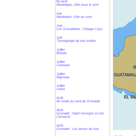
fin-avril
Martinique, côte sous le vent
mai
Martinique, côte au vent
Juin
Les Grenadines / Tobago Cays
Juin
Témoignage de nos invités
Juillet
Bequia
Juillet
Canouan
Juillet
Mayreau
Juillet
Union
Août
Ile ronde au nord de Grenade
Août
Grenade : Saint-Georges et son
Carnaval
Août
Grenade : Les anses du sud