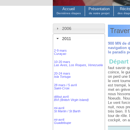
Accueil
Présentation
Récit
Dernières étapes
de notre projet
des éta
2006
Traver
2011
900 MN de d
navigation q
2-9 mars
le paradis 
Curaçao
Départ
10-20 mars
Las Aves, Los Roques, Venezuela
faut savoir q
coince, le gu
20-24 mars
on perd une b
Isla Tortuga
le vent tourn
est trempé, l
28 mars / 5 avril
Saint-Croix
met en grève,
nous hissons 
début avril
Noeuds. Nous
BVI (British Virgin Island)
Le vent forci
nuit, nous pr
mi-avril
très bien. Il
St Martin / St Barth
tour de rôle.
cockpit, on a
mi-avril
Guadeloupe