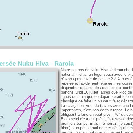
versée Nuku Hiva - Raroia
Notre partons de Nuku Hiva le dimanche 15 j
national. Hélas, un léger souci avec le pil
n'avons pas envie de passer 3 à 4 jours à
repérée et rapidement réparée : les cosse
disjoncter l'appareil dès que celui-ci con
partons lundi 16 juillet, après que Nico 
lignes de main que ce départ serait le bon !
classique de faire un ou deux faux départs
La navigation, vent de travers avec une 
importantes, n'est pas de tout repos. Le 
obligeant à faire un petit près - 70° du ven
Blackpearl c'est du "près"; faut savoir déc
premiers temps, mais maintenant je sais!).
filme) a un peu le mal de mer dès qu'il rent
premier jour surtout que l'on ne peut pas 