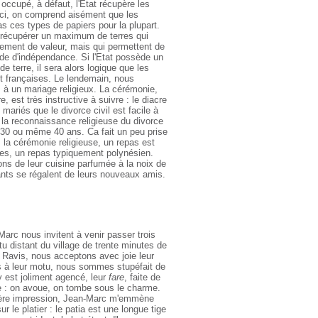
occupé, à défaut, l'Etat récupère les
 ici, on comprend aisément que les
s ces types de papiers pour la plupart.
 récupérer un maximum de terres qui
lement de valeur, mais qui permettent de
de d'indépendance. Si l'Etat possède un
de terre, il sera alors logique que les
 françaises. Le lendemain, nous
à un mariage religieux. La cérémonie,
e, est très instructive à suivre : le diacre
 mariés que le divorce civil est facile à
 la reconnaissance religieuse du divorce
 30 ou même 40 ans. Ca fait un peu prise
 la cérémonie religieuse, un repas est
ves, un repas typiquement polynésien.
ns de leur cuisine parfumée à la noix de
ants se régalent de leurs nouveaux amis.
arc nous invitent à venir passer trois
tu distant du village de trente minutes de
 Ravis, nous acceptons avec joie leur
vés à leur motu, nous sommes stupéfait de
y est joliment agencé, leur
fare
, faite de
e : on avoue, on tombe sous le charme.
ère impression, Jean-Marc m'emmène
ur le platier : le patia est une longue tige