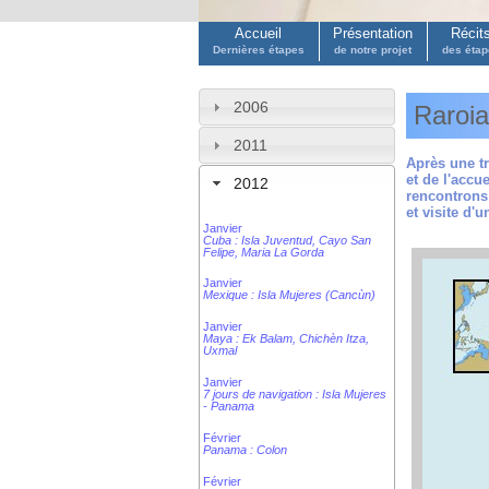
Accueil
Présentation
Récit
Dernières étapes
de notre projet
des éta
2006
Raroia
2011
Après une tr
et de l'accu
2012
rencontrons
et visite d'
Janvier
Cuba : Isla Juventud, Cayo San
Felipe, Maria La Gorda
Janvier
Mexique : Isla Mujeres (Cancùn)
Janvier
Maya : Ek Balam, Chichèn Itza,
Uxmal
Janvier
7 jours de navigation : Isla Mujeres
- Panama
Février
Panama : Colon
Février