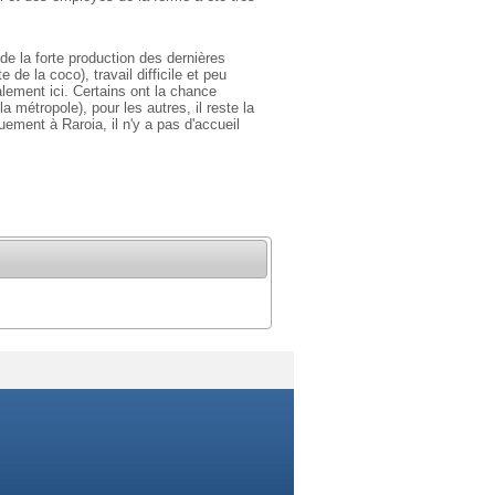
 de la forte production des dernières
 de la coco), travail difficile et peu
alement ici. Certains ont la chance
a métropole), pour les autres, il reste la
uement à Raroia, il n'y a pas d'accueil