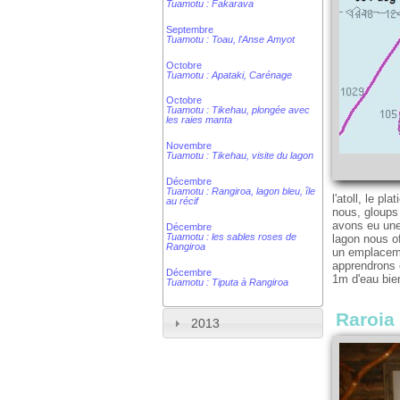
Tuamotu : Fakarava
Septembre
Tuamotu : Toau, l'Anse Amyot
Octobre
Tuamotu : Apataki, Carénage
Octobre
Tuamotu : Tikehau, plongée avec
les raies manta
Novembre
Tuamotu : Tikehau, visite du lagon
Décembre
Tuamotu : Rangiroa, lagon bleu, île
l'atoll, le p
au récif
nous, gloups 
avons eu une 
Décembre
Tuamotu : les sables roses de
lagon nous of
Rangiroa
un emplaceme
apprendrons e
Décembre
1m d'eau bien
Tuamotu : Tiputa à Rangiroa
Raroia
2013