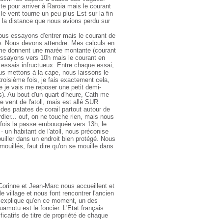
te pour arriver à Raroia mais le courant
e vent tourne un peu plus Est sur la fin
t la distance que nous avions perdu sur
ous essayons d'entrer mais le courant de
. Nous devons attendre. Mes calculs en
me donnent une marée montante (courant
essayons vers 10h mais le courant en
s essais infructueux. Entre chaque essai,
ous mettons à la cape, nous laissons le
 troisième fois, je fais exactement cela,
e je vais me reposer une petit demi-
es). Au bout d'un quart d'heure, Cath me
le vent de l'atoll, mais est allé SUR
t des patates de corail partout autour de
dier... ouf, on ne touche rien, mais nous
e fois la passe embouquée vers 13h, le
- un habitant de l'atoll, nous préconise
iller dans un endroit bien protégé. Nous
mouillés, faut dire qu'on se mouille dans
 Corinne et Jean-Marc nous accueillent et
le village et nous font rencontrer l'ancien
 explique qu'en ce moment, un des
amotu est le foncier. L'Etat français
ficatifs de titre de propriété de chaque