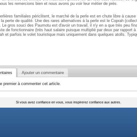
ous les remercions bien et nous avons pu voir leur métier de près.
rlières familiales périclitent, le marché de la perle est en chute libre à cause
la perte de qualité. Une des rares alternatives à la perle est le Coprah (collecte
 Le gros souci des Paumotu est d'avoir un travail, il n'y en a que très peu fin
ste de fonctionnaire (très haut salaire puisque multiplié par deux par rapport à l
rah et parfois le volet touristique mais uniquement dans quelques atolls. Typiq
taires
Ajouter un commentaire
e premier à commenter cet article.
Si vous avez confiance en vous, vous inspirerez confiance aux autres.