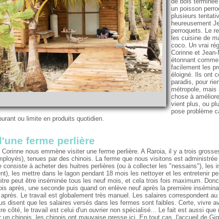
de bois terminée 
un poisson perroq
plusieurs tentati
heureusement Jea
perroquets. Le r
les cuisine de m
coco. Un vrai ré
Corinne et Jean-M
étonnant comme l
facilement les pr
éloigné. Ils ont 
paradis, pour rie
métropole, mais 
chose à améliore
vient plus, ou pl
pose problème ca
urant ou limite en produits quotidien.
d'une ferme perlière
Corinne nous emmène visiter une ferme perlière. A Raroia, il y a trois grosses
loyés), tenues par des chinois. La ferme que nous visitons est administrée p
e consiste à acheter des huitres perlières (ou à collecter les "nessains"), les i
nt), les mettre dans le lagon pendant 18 mois les nettoyer et les entretenir pe
itre peut être inséminée tous les neuf mois, et cela trois fois maximum. Donc
mois après, une seconde puis quand on enlève neuf après la première inséminat
 après. Le travail est globalement très manuel. Les salaires correspondent au 
 disent que les salaires versés dans les fermes sont faibles. Certe, vivre ave
re côté, le travail est celui d'un ouvrier non spécialisé... Le fait est aussi 
ur un chinois, les chinois ont mauvaise presse ici. En tout cas, l'accueil de Gi