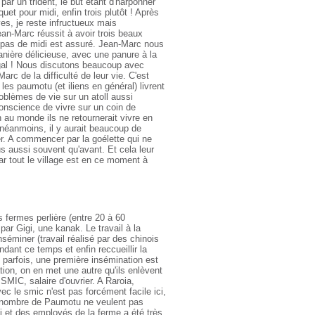
par un trident, le but étant d'harponner
uet pour midi, enfin trois plutôt ! Après
ves, je reste infructueux mais
n-Marc réussit à avoir trois beaux
epas de midi est assuré. Jean-Marc nous
anière délicieuse, avec une panure à la
gal ! Nous discutons beaucoup avec
arc de la difficulté de leur vie. C'est
es paumotu (et iliens en général) livrent
oblèmes de vie sur un atoll aussi
conscience de vivre sur un coin de
n au monde ils ne retournerait vivre en
néanmoins, il y aurait beaucoup de
r. A commencer par la goélette qui ne
us aussi souvent qu'avant. Et cela leur
r tout le village est en ce moment à
 fermes perlière (entre 20 à 60
ar Gigi, une kanak. Le travail à la
nséminer (travail réalisé par des chinois
ndant ce temps et enfin reccueillir la
 parfois, une première insémination est
ion, on en met une autre qu'ils enlèvent
SMIC, salaire d'ouvrier. A Raroia,
c le smic n'est pas forcément facile ici,
que nombre de Paumotu ne veulent pas
gi et des employés de la ferme a été très