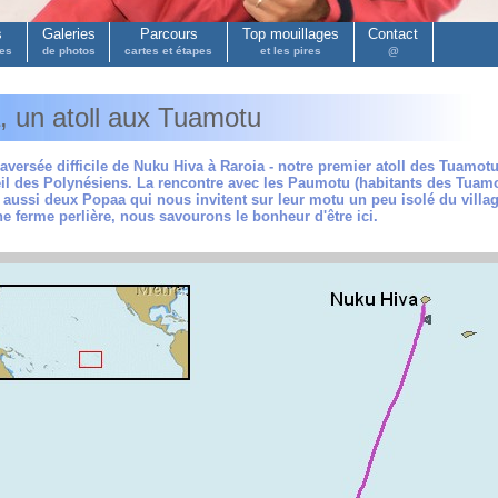
s
Galeries
Parcours
Top mouillages
Contact
pes
de photos
cartes et étapes
et les pires
@
, un atoll aux Tuamotu
aversée difficile de Nuku Hiva à Raroia - notre premier atoll des Tuamotu 
eil des Polynésiens. La rencontre avec les Paumotu (habitants des Tuamo
 aussi deux Popaa qui nous invitent sur leur motu un peu isolé du villa
une ferme perlière, nous savourons le bonheur d'être ici.