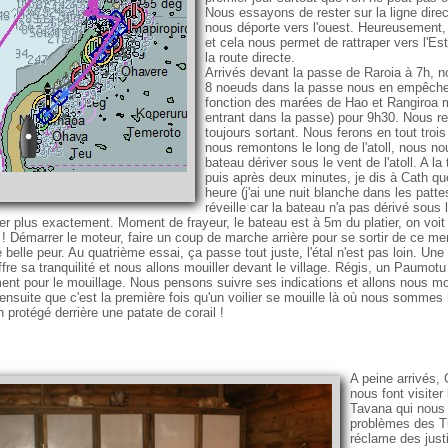
Nous essayons de rester sur la ligne direc
nous déporte vers l'ouest. Heureusement, l
et cela nous permet de rattraper vers l'Es
la route directe.
Arrivés devant la passe de Raroia à 7h, n
8 noeuds dans la passe nous en empêche
fonction des marées de Hao et Rangiroa 
entrant dans la passe) pour 9h30. Nous r
toujours sortant. Nous ferons en tout troi
nous remontons le long de l'atoll, nous n
bateau dériver sous le vent de l'atoll. A la
puis après deux minutes, je dis à Cath qu
heure (j'ai une nuit blanche dans les patt
réveille car la bateau n'a pas dérivé sous 
latier plus exactement. Moment de frayeur, le bateau est à 5m du platier, on voi
! Démarrer le moteur, faire un coup de marche arrière pour se sortir de ce mer
belle peur. Au quatrième essai, ça passe tout juste, l'étal n'est pas loin. Un
fre sa tranquilité et nous allons mouiller devant le village. Régis, un Paumotu 
nt pour le mouillage. Nous pensons suivre ses indications et allons nous mou
nsuite que c'est la première fois qu'un voilier se mouille là où nous sommes 
 protégé derrière une patate de corail !
A peine arrivés,
nous font visiter 
Tavana qui nous
problèmes des Tu
réclame des justi