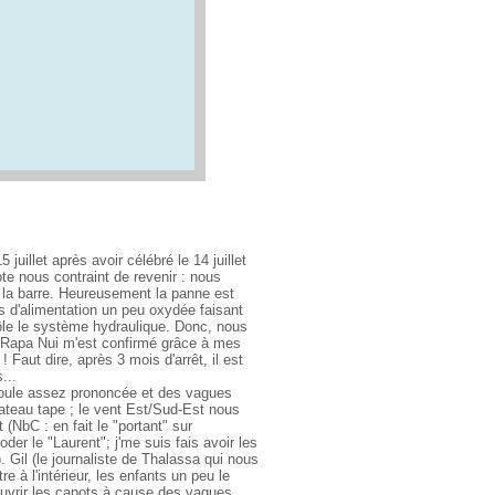
uillet après avoir célébré le 14 juillet
ote nous contraint de revenir : nous
 la barre. Heureusement la panne est
s d'alimentation un peu oxydée faisant
trôle le système hydraulique. Donc, nous
de Rapa Nui m'est confirmé grâce à mes
 Faut dire, après 3 mois d'arrêt, il est
...
houle assez prononcée et des vagues
bateau tape ; le vent Est/Sud-Est nous
t (NbC : en fait le "portant" sur
oder le "Laurent"; j'me suis fais avoir les
 Gil (le journaliste de Thalassa qui nous
re à l'intérieur, les enfants un peu le
ouvrir les capots à cause des vagues.