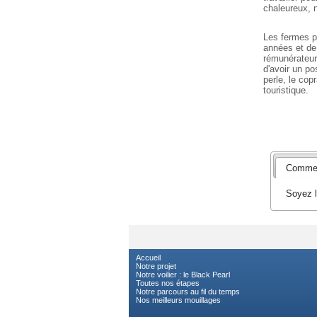
chaleureux, n
Les fermes pe
années et de 
rémunérateur.
d'avoir un po
perle, le cop
touristique.
Commen
Soyez l
Accueil
Notre projet
Notre voilier : le Black Pearl
Toutes nos étapes
Notre parcours au fil du temps
Nos meilleurs mouillages