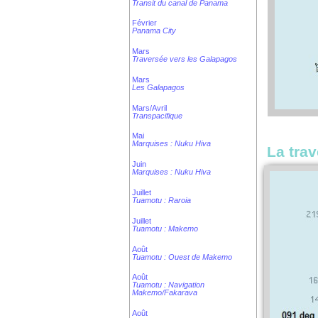
Transit du canal de Panama
Février
Panama City
Mars
Traversée vers les Galapagos
Mars
Les Galapagos
Mars/Avril
Transpacifique
Mai
Marquises : Nuku Hiva
La tra
Juin
Marquises : Nuku Hiva
Juillet
Tuamotu : Raroia
Juillet
Tuamotu : Makemo
Août
Tuamotu : Ouest de Makemo
Août
Tuamotu : Navigation
Makemo/Fakarava
Août