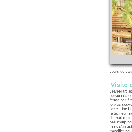
cours de carb
Visite 
Jean-Marc et 
personnes emp
ferme perlièr
le plus souve
perle. Une hu
faite, neuf 
dix-huit mois
beaucoup nous
mais d'un aut
travailler po