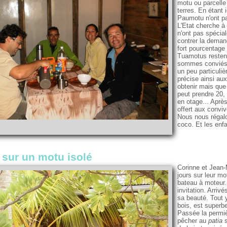
motu ou parcelle 
terres. En étant
Paumotu n'ont pa
L'Etat cherche à
n'ont pas spécia
contrer la deman
fort pourcentage 
Tuamotus restent
sommes conviés 
un peu particulièr
précise ainsi aux
obtenir mais que
peut prendre 20,
en otage... Après
offert aux convi
Nous nous régalo
coco. Et les enf
 sur un motu isolé
Corinne et Jean-M
jours sur leur mo
bateau à moteur.
invitation. Arri
sa beauté. Tout 
bois, est superb
Passée la permi
pêcher au
patia
s