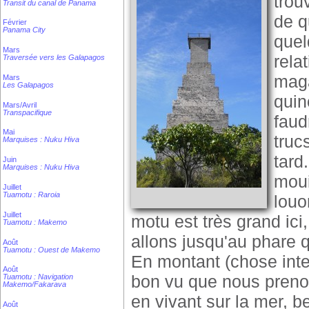
trou
Transit du canal de Panama
de q
Février
Panama City
quel
Mars
rela
Traversée vers les Galapagos
maga
Mars
Les Galapagos
quin
Mars/Avril
Transpacifique
faud
Mai
truc
Marquises : Nuku Hiva
tard
Juin
Marquises : Nuku Hiva
moui
Juillet
Tuamotu : Raroia
louo
Juillet
motu est très grand ici
Tuamotu : Makemo
allons jusqu'au phare q
Août
Tuamotu : Ouest de Makemo
En montant (chose interd
Août
bon vu que nous preno
Tuamotu : Navigation
Makemo/Fakarava
en vivant sur la mer, 
Août