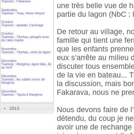
Tuamotu : Fakarava
une très belle vue de h
Septembre
partie du lagon (NbC : 
Tuamotu : Toau, l'Anse Amyot
Octobre
Tuamotu : Apataki, Carénage
De retour au village, 
Octobre
Tuamotu : Tikehau, plongée avec
famille qui tient une fe
les raies manta
que les enfants prenn
Novembre
Tuamotu : Tikehau, visite du lagon
eux s'arrête au milieu 
Décembre
discuter tous ensemble d
Tuamotu : Rangiroa, lagon bleu, île
au récif
de la vie en bateau... 
Décembre
Tuamotu : les sables roses de
la discussion, mais bo
Rangiroa
Fakarava, nous ne pren
Décembre
Tuamotu : Tiputa à Rangiroa
Nous devons faire de l'
2013
détendu, du coup je ne 
avoir une de rechange 