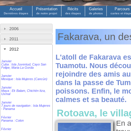
Accueil
Présentation
Récits
Galeries
Parcours
Dernières étapes
de notre projet
des étapes
de photos
cartes et étap
2006
Fakarava, un des
2011
2012
L'atoll de Fakarava e
Janvier
Tuamotu. Nous découvr
Cuba : Isla Juventud, Cayo San
Felipe, Maria La Gorda
rejoindre des amis au
Janvier
Mexique : Isla Mujeres (Cancùn)
dans la passe de Tuma
Janvier
poissons. Enfin, le m
Maya : Ek Balam, Chichèn Itza,
Uxmal
calmes et sa beauté.
Janvier
7 jours de navigation : Isla Mujeres
- Panama
Rotoava, le vill
Février
Panama : Colon
En a
Février