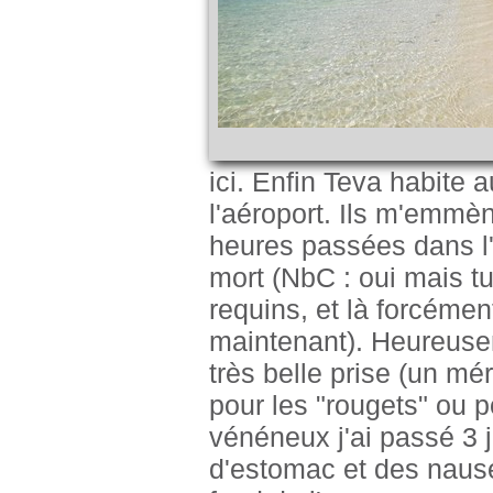
ici. Enfin Teva habite a
l'aéroport. Ils m'emmèn
heures passées dans l'
mort (NbC : oui mais t
requins, et là forcémen
maintenant). Heureuseme
très belle prise (un mé
pour les "rougets" ou 
vénéneux j'ai passé 3 
d'estomac et des nausé